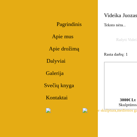
Videika Juoza
Pagrindinis
Teksto nėra...
Apie mus
Rašyti Videi
Apie drožimą
Rasta darbų: 1
Dalyviai
Galerija
Svečių knyga
Kontaktai
3000€ Lt
Skulptūros