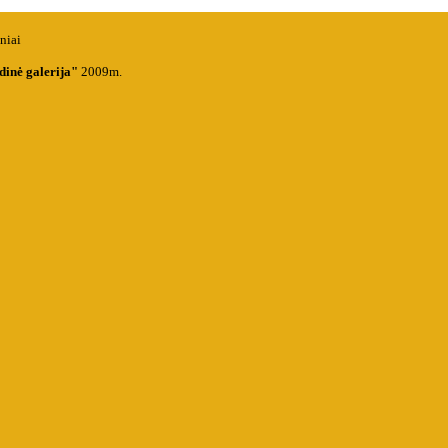
inė galerija"
2009m.